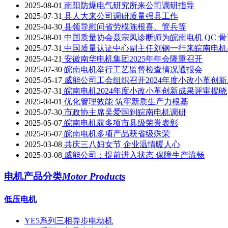
2025-08-01
南阳防爆电气研究所来公司调研指导
2025-07-31
县人大来公司调研质量强县工作
2025-04-30
县领导慰问省劳模陈根喜、管兵等
2025-08-01
中国质量协会聂宗凤诊断师为皖南电机 QC 
2025-07-31
中国质量认证中心副主任刘钢一行来皖南电机
2025-04-21
安徽南华电机集团2025年年会隆重召开
2025-07-30
皖南电机举行工艺监督检查情况通报会
2025-05-17
威能公司工会组织召开2024年度小改小革创
2025-07-31
皖南电机2024年度小改小革创新成果评审揭晓
2025-04-01
优化管理效能 筑牢新质生产力根基
2025-07-30
市政协主席吴爱国到皖南电机调研
2025-05-07
皖南电机获多项市县级荣誉表彰
2025-05-07
皖南电机多项产品获省级殊荣
2025-03-08
共庆三八妇女节 企业温情暖人心
2025-03-08
威能公司：提前进入状态 保障生产流畅
电机产品分类
Motor Products
低压电机
YE5系列三相异步电动机