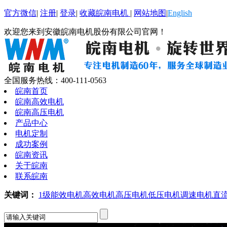
官方微信
|
注册
|
登录
|
收藏皖南电机
|
网站地图
|
English
欢迎您来到安徽皖南电机股份有限公司官网！
全国服务热线：
400-111-0563
皖南首页
皖南高效电机
皖南高压电机
产品中心
电机定制
成功案例
皖南资讯
关于皖南
联系皖南
关键词：
1级能效电机
高效电机
高压电机
低压电机
调速电机
直